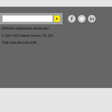
ERDUR e-bültenlerine abone olun.
© 2007-2015 eModa Yazılım LTD. ŞTİ.
TÜM HAKLARI SAKLIDIR.