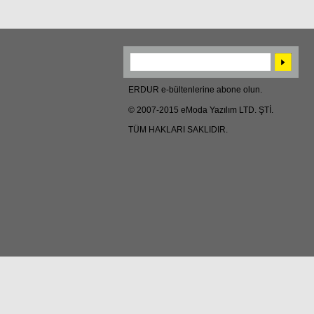
ERDUR e-bültenlerine abone olun.
© 2007-2015 eModa Yazılım LTD. ŞTİ.
TÜM HAKLARI SAKLIDIR.